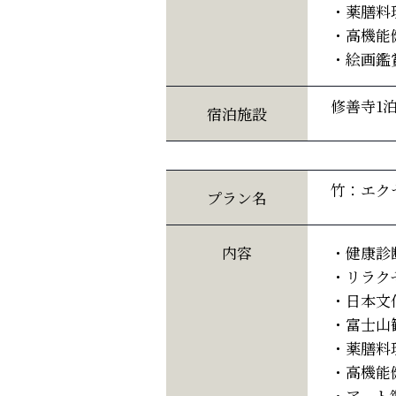
・薬膳料
・高機能
・絵画鑑
修善寺1
宿泊施設
竹：エク
プラン名
内容
・健康診断
・リラク
・日本文
・富士山
・薬膳料
・高機能
・アート