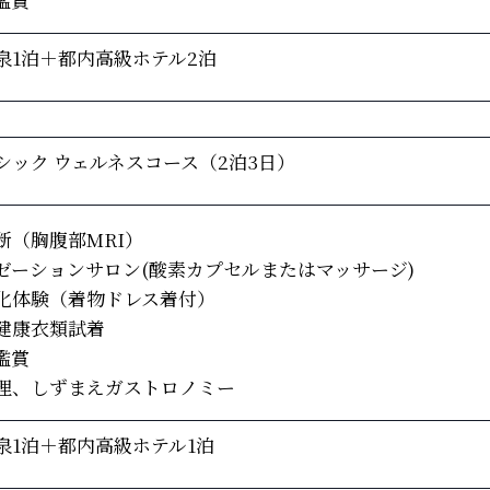
泉1泊＋都内高級ホテル2泊
シック ウェルネスコース（2泊3日）
断（胸腹部MRI）
ゼーションサロン(酸素カプセルまたはマッサージ)
化体験（着物ドレス着付）
健康衣類試着
鑑賞
理、しずまえガストロノミー
泉1泊＋都内高級ホテル1泊