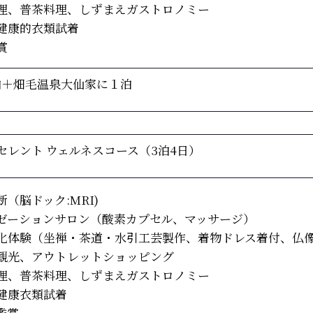
理、普茶料理、しずまえガストロノミー
健康的衣類試着
賞
泊＋畑毛温泉大仙家に１泊
セレント ウェルネスコース（3泊4日）
（脳ドック:MRI)
ゼーションサロン（酸素カプセル、マッサージ）
化体験（坐禅・茶道・水引工芸製作、着物ドレス着付、仏
観光、アウトレットショッピング
理、普茶料理、しずまえガストロノミー
健康衣類試着
鑑賞