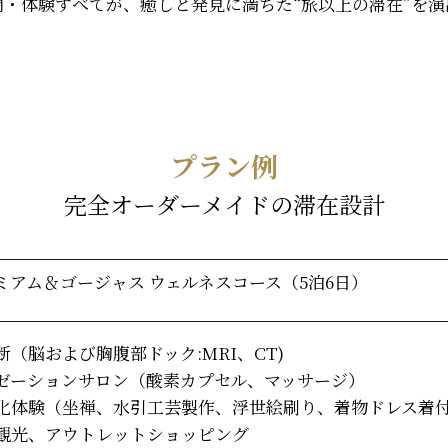
間・体験すべてが、癒しと発見に満ちた“旅以上の滞在”を演
プラン例
完全オーダーメイドの滞在設計
ミアム＆ゴージャス ウェルネスコース（5泊6日）
断（脳および胸腹部ドック:MRI、CT)
ゼーションサロン（酸素カプセル、マッサージ）
化体験（坐禅、水引工芸製作、浮世絵刷り、着物ドレス着
観光、アウトレットショッピング