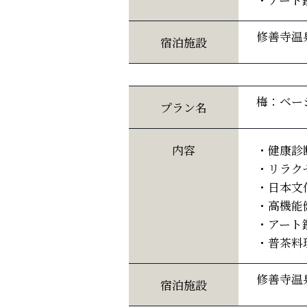
修善寺温
宿泊施設
梅：ベー
プラン名
内容
・健康診
・リラク
・日本文
・高機能
・アート
・普茶料
修善寺温
宿泊施設