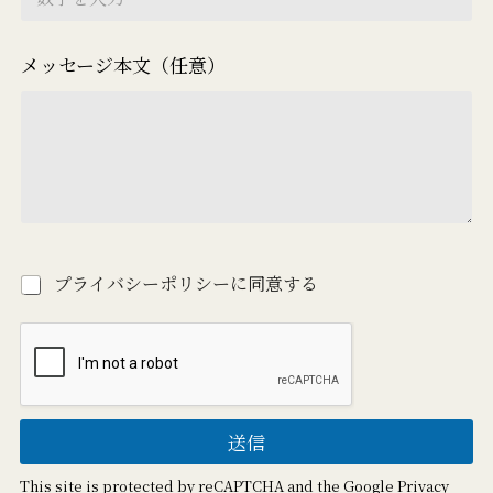
メッセージ本文（任意）
※
必
プライバシーポリシーに同意する
須
お
名
前
※
必
須
送信